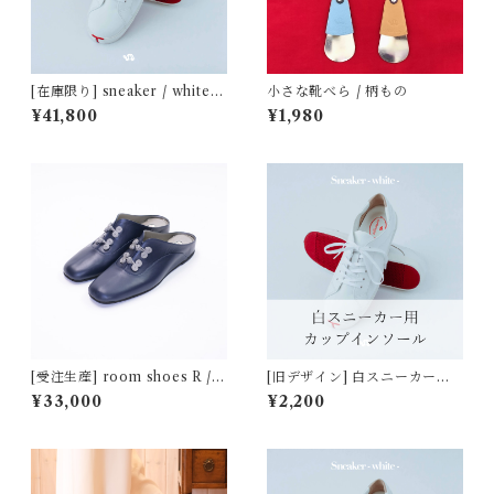
[在庫限り] sneaker / white
小さな靴べら / 柄もの
[旧デザイン]
¥41,800
¥1,980
[受注生産] room shoes R / n
[旧デザイン] 白スニーカー用
avy × gray [お届けは約1.5ヶ
カップインソール
¥33,000
¥2,200
月後]