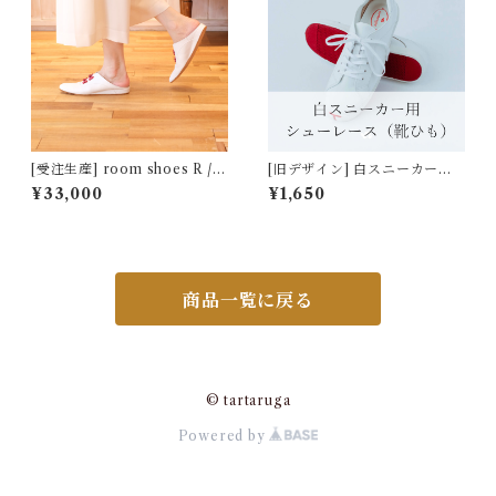
[受注生産] room shoes R /
[旧デザイン] 白スニーカー用
white × red [お届けは約1.5ヶ
シューレース（靴ひも）
¥33,000
¥1,650
月後]
商品一覧に戻る
© tartaruga
Powered by